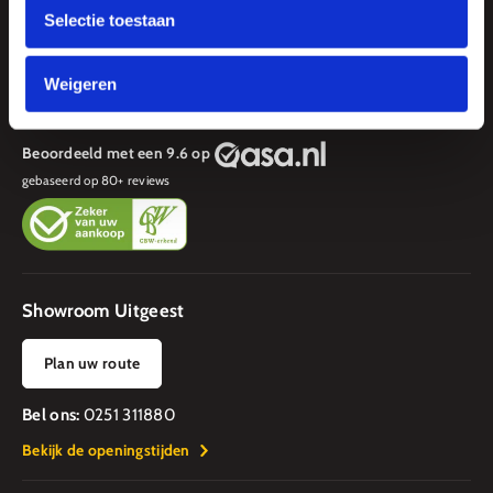
Over ons
Selectie toestaan
Smits stappenplan
Van slopen tot koken
Weigeren
Contact
Afspraak maken
Beoordeeld met een 9.6 op
gebaseerd op
80
+ reviews
Showroom Uitgeest
Plan uw route
Bel ons:
0251 311880
Bekijk de openingstijden