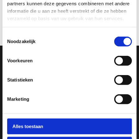
partners kunnen deze gegevens combineren met andere
informatie die u aan ze heeft verstrekt of die ze hebben
Versturen
verzameld op basis van uw gebruik van hun services.
Toestemmingsselectie
Noodzakelijk
Keukens
Voorkeuren
Keukens
Keukenstijlen
3D tekeningen
Statistieken
MHK KeukenExpert
Informeren & inspireren
Marketing
Inspiratie
Merken
Keukenmagazine
Pinterest
Alles toestaan
Smit Keukens