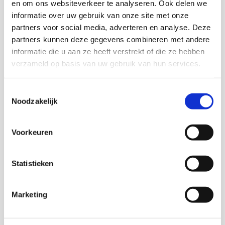
Zaterdag: 9:30 - 17:00
en om ons websiteverkeer te analyseren. Ook delen we
informatie over uw gebruik van onze site met onze
partners voor social media, adverteren en analyse. Deze
partners kunnen deze gegevens combineren met andere
informatie die u aan ze heeft verstrekt of die ze hebben
verzameld op basis van uw gebruik van hun services.
Toestemmingsselectie
Noodzakelijk
Haarlem
Rijksstraatweg 586
Voorkeuren
2026 RB Haarlem
Haarlem:
023 5372181
Statistieken
info@smitskeukens.nl
Openingstijden
Haarlem
Marketing
Maandag: gesloten
Dinsdag: 9.30-17.30 uur