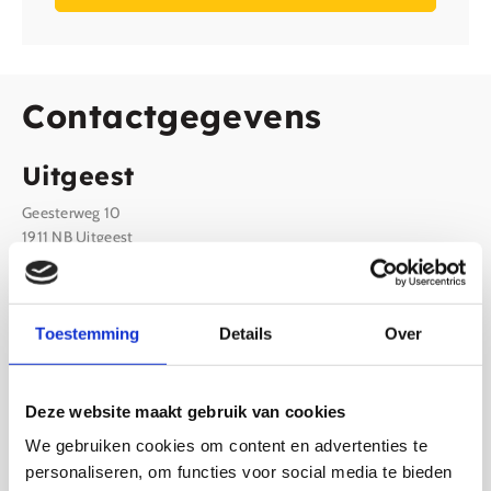
Contactgegevens
Uitgeest
Geesterweg 10
1911 NB Uitgeest
Uitgeest:
0251 311880
info@smitskeukens.nl
Openingstijden
Toestemming
Details
Over
Uitgeest
Maandag: gesloten
Dinsdag: 9:30 - 17:30
Deze website maakt gebruik van cookies
Woensdag: 9:30 - 17:30
We gebruiken cookies om content en advertenties te
Donderdag: 9:30 - 17:30 & 19:00 - 21:00
Vrijdag: 9:30 - 17:30
personaliseren, om functies voor social media te bieden