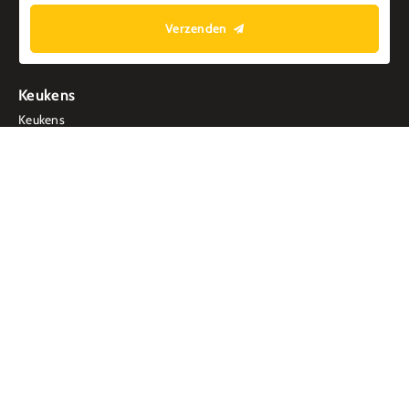
Verzenden
Keukens
Keukens
Keukenstijlen
3D tekeningen
MHK KeukenExpert
Informeren & inspireren
Inspiratie
Merken
Keukenmagazine
Pinterest
Smit Keukens
Over ons
Smits stappenplan
Van slopen tot koken