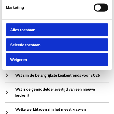
inbegrepen?
Marketing
Welke materialen zijn het meest geschikt voor een
duurzame keuken?
Alles toestaan
Waar moet ik op letten bij het kiezen van een oven met
stoomfunctie?
Selectie toestaan
Welke merken bieden de beste ovens met
Weigeren
stoomfunctie?
Wat zijn de belangrijkste keukentrends voor 2026
Wat is de gemiddelde levertijd van een nieuwe
keuken?
Welke werkbladen zijn het meest kras- en