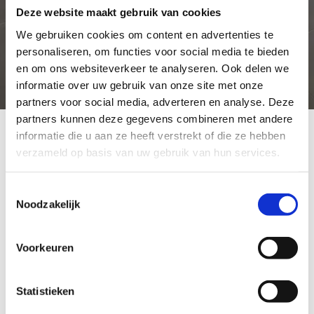
Deze website maakt gebruik van cookies
We gebruiken cookies om content en advertenties te
personaliseren, om functies voor social media te bieden
en om ons websiteverkeer te analyseren. Ook delen we
informatie over uw gebruik van onze site met onze
partners voor social media, adverteren en analyse. Deze
partners kunnen deze gegevens combineren met andere
informatie die u aan ze heeft verstrekt of die ze hebben
Smits veelgestelde
verzameld op basis van uw gebruik van hun services.
vragen
Toestemmingsselectie
Algemeen
Noodzakelijk
Wat kost een gemiddelde keuken en welke factoren
Voorkeuren
bepalen de prijs?
Statistieken
Wat zijn de kosten voor montage en wat is hierbij