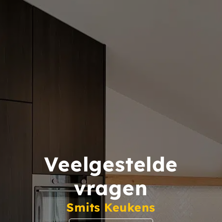
Veelgestelde
vragen
Smits Keukens