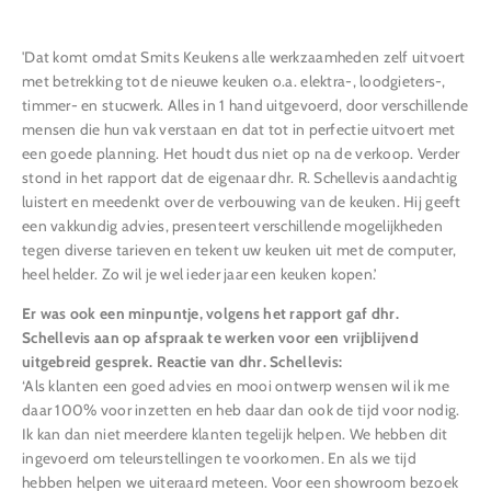
'Dat komt omdat Smits Keukens alle werkzaamheden zelf uitvoert
met betrekking tot de nieuwe keuken o.a. elektra-, loodgieters-,
timmer- en stucwerk. Alles in 1 hand uitgevoerd, door verschillende
mensen die hun vak verstaan en dat tot in perfectie uitvoert met
een goede planning. Het houdt dus niet op na de verkoop. Verder
stond in het rapport dat de eigenaar dhr. R. Schellevis aandachtig
luistert en meedenkt over de verbouwing van de keuken. Hij geeft
een vakkundig advies, presenteert verschillende mogelijkheden
tegen diverse tarieven en tekent uw keuken uit met de computer,
heel helder. Zo wil je wel ieder jaar een keuken kopen.’
Er was ook een minpuntje, volgens het rapport gaf dhr.
Schellevis aan op afspraak te werken voor een vrijblijvend
uitgebreid gesprek. Reactie van dhr. Schellevis:
‘Als klanten een goed advies en mooi ontwerp wensen wil ik me
daar 100% voor inzetten en heb daar dan ook de tijd voor nodig.
Ik kan dan niet meerdere klanten tegelijk helpen. We hebben dit
ingevoerd om teleurstellingen te voorkomen. En als we tijd
hebben helpen we uiteraard meteen. Voor een showroom bezoek