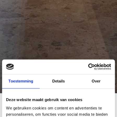
Toestemming
Details
Over
Deze website maakt gebruik van cookies
Smits Keukens
We gebruiken cookies om content en advertenties te
Bent u op zoek naar een nieuwe keuken, wij stellen samen met u
personaliseren, om functies voor social media te bieden