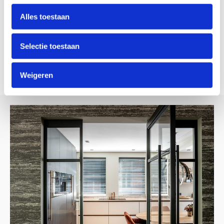
3D animaties /fotorealistische beelden op groot
Alles toestaan
scherm
Eigen montage dienst
Slopen en afvoeren, elektrawerk, timmerwerk,
Selectie toestaan
stucwerk
Strakke planning alles in eigen beheer
Weigeren