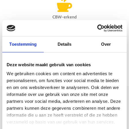
CBW-erkend
Toestemming
Details
Over
Smits-stappenplan
Deze website maakt gebruik van cookies
We gebruiken cookies om content en advertenties te
3D-animaties
personaliseren, om functies voor social media te bieden
en om ons websiteverkeer te analyseren. Ook delen we
De perfecte afwerking
informatie over uw gebruik van onze site met onze
partners voor social media, adverteren en analyse. Deze
met onze
partners kunnen deze gegevens combineren met andere
inbouwapparatuur voor
informatie die u aan ze heeft verstrekt of die ze hebben
verzameld op basis van uw gebruik van hun services.
uw keuken